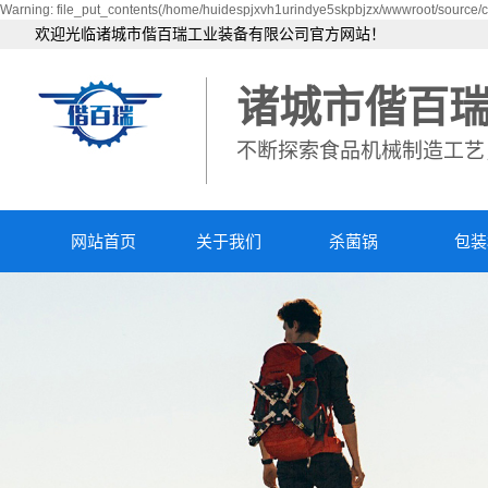
Warning: file_put_contents(/home/huidespjxvh1urindye5skpbjzx/wwwroot/source/ca
欢迎光临诸城市偕百瑞工业装备有限公司官方网站！
诸城市偕百
不断探索食品机械制造工艺
网站首页
关于我们
杀菌锅
包装
公司简介