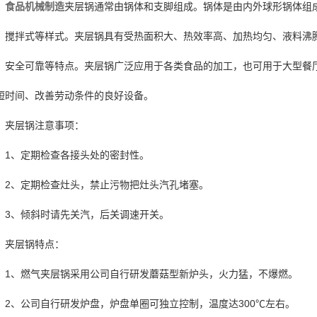
食品机械制造
夹层锅通常由锅体和支脚组成。锅体是由内外球形锅体组
、搅拌式等样式。夹层锅具有受热面积大、热效率高、加热均匀、液料沸
、安全可靠等特点。夹层锅广泛应用于各类食品的加工，也可用于大型餐
短时间、改善劳动条件的良好设备。
夹层锅注意事项：
1、定期检查各接头处的密封性。
2、定期检查灶头，禁止污物把灶头汽孔堵塞。
3、倾斜时请先关汽，后关调速开关。
夹层锅特点：
1、燃气夹层锅采用公司自行研发蘑菇型新炉头，火力猛，不爆燃。
2、公司自行研发炉盘，炉盘单圈可独立控制，温度达300℃左右。