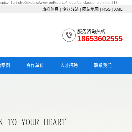
espjxvh1urindye5skpbjzx/wwwroot/source/model/api.class.php on line 217
热推信息
|
企业分站
|
网站地图
|
RSS
|
XML
服务咨询热线
18653602555
功案例
合作单位
人才招聘
联系我们
昌设备
合作单位
校园招聘
联系我们
户案例
社会招聘
频中心