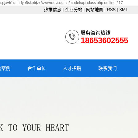
espjxvh1urindye5skpbjzx/wwwroot/source/model/api.class.php on line 217
热推信息
|
企业分站
|
网站地图
|
RSS
|
XML
服务咨询热线
18653602555
功案例
合作单位
人才招聘
联系我们
昌设备
合作单位
校园招聘
联系我们
户案例
社会招聘
频中心