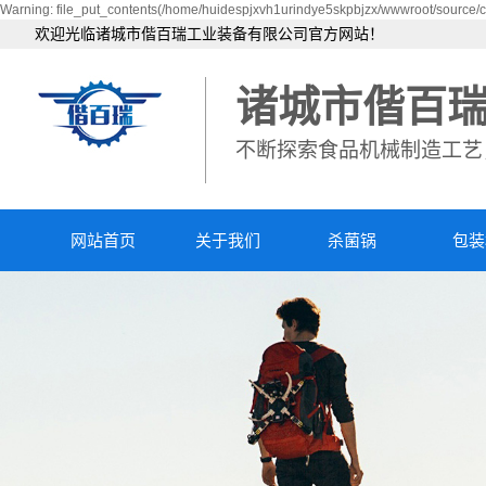
Warning: file_put_contents(/home/huidespjxvh1urindye5skpbjzx/wwwroot/source/ca
欢迎光临诸城市偕百瑞工业装备有限公司官方网站！
诸城市偕百
不断探索食品机械制造工艺
网站首页
关于我们
杀菌锅
包装
公司简介