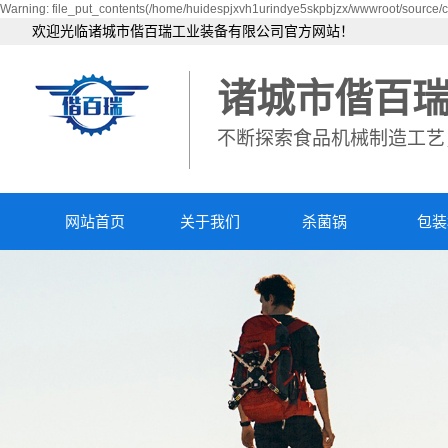
Warning: file_put_contents(/home/huidespjxvh1urindye5skpbjzx/wwwroot/source/ca
欢迎光临诸城市偕百瑞工业装备有限公司官方网站！
诸城市偕百
不断探索食品机械制造工艺
网站首页
关于我们
杀菌锅
包装
公司简介