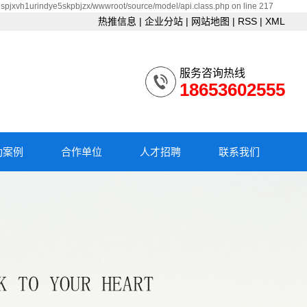
espjxvh1urindye5skpbjzx/wwwroot/source/model/api.class.php on line 217
热推信息
|
企业分站
|
网站地图
|
RSS
|
XML
服务咨询热线
18653602555
功案例
合作单位
人才招聘
联系我们
昌设备
合作单位
校园招聘
联系我们
户案例
社会招聘
频中心